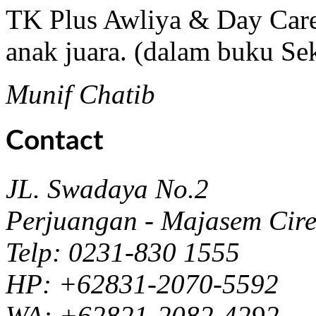
TK Plus Awliya & Day Care
anak juara. (dalam buku Se
Munif Chatib
Contact
JL. Swadaya No.2
Perjuangan - Majasem Cir
Telp: 0231-830 1555
HP: +62831-2070-5592
WA: +62821-2082-4292