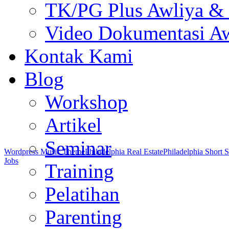
TK/PG Plus Awliya &
Video Dokumentasi Aw
Kontak Kami
Blog
Workshop
Artikel
Seminar
Wordpress Music Theme
Philadelphia Real Estate
Philadelphia Short S
Jobs
Training
Pelatihan
Parenting