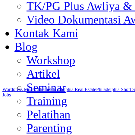
TK/PG Plus Awliya &
Video Dokumentasi Aw
Kontak Kami
Blog
Workshop
Artikel
Seminar
Wordpress Music Theme
Philadelphia Real Estate
Philadelphia Short S
Jobs
Training
Pelatihan
Parenting