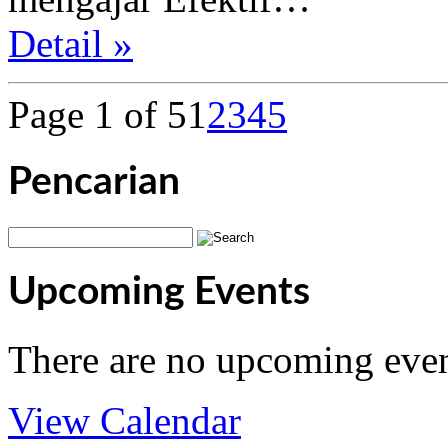
Detail »
Page 1 of 5
1
2
3
4
5
Pencarian
Upcoming Events
There are no upcoming even
View Calendar