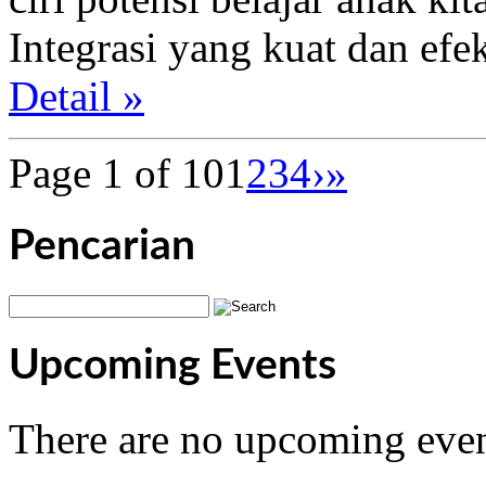
Integrasi yang kuat dan efe
Detail »
Page 1 of 10
1
2
3
4
›
»
Pencarian
Upcoming Events
There are no upcoming even