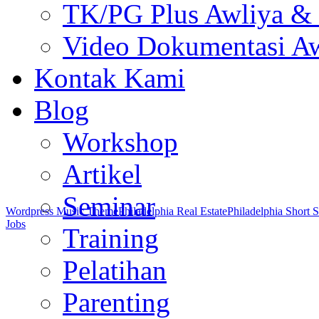
TK/PG Plus Awliya &
Video Dokumentasi Aw
Kontak Kami
Blog
Workshop
Artikel
Seminar
Wordpress Music Theme
Philadelphia Real Estate
Philadelphia Short S
Jobs
Training
Pelatihan
Parenting