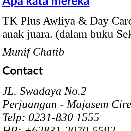
Apa kata mereka
TK Plus Awliya & Day Care
anak juara. (dalam buku Se
Munif Chatib
Contact
JL. Swadaya No.2
Perjuangan - Majasem Cir
Telp: 0231-830 1555
HP: +62831-2070-5592