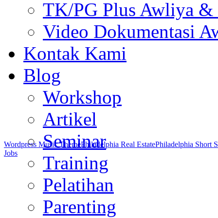
TK/PG Plus Awliya &
Video Dokumentasi Aw
Kontak Kami
Blog
Workshop
Artikel
Seminar
Wordpress Music Theme
Philadelphia Real Estate
Philadelphia Short S
Jobs
Training
Pelatihan
Parenting